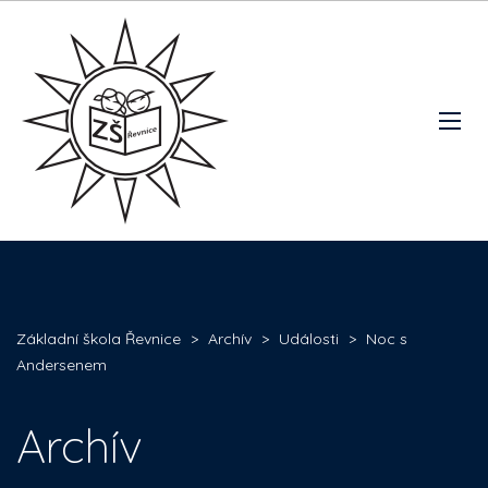
Základní škola Řevnice
>
Archív
>
Události
>
Noc s
Andersenem
Archív