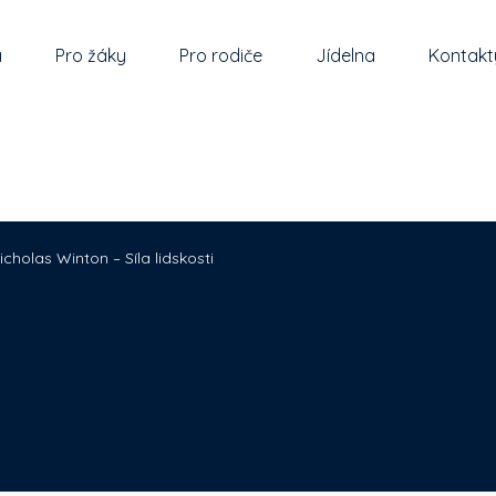
a
Pro žáky
Pro rodiče
Jídelna
Kontakt
icholas Winton – Síla lidskosti