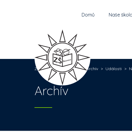
Domů
Naše škol
Základní škola Řevnice
>
Archív
>
Události
>
N
Archív