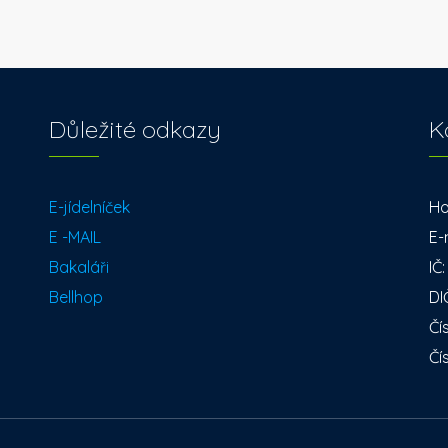
Důležité odkazy
K
E-jídelníček
Ho
E -MAIL
E-
Bakaláři
IČ
Bellhop
DI
Čí
Čí