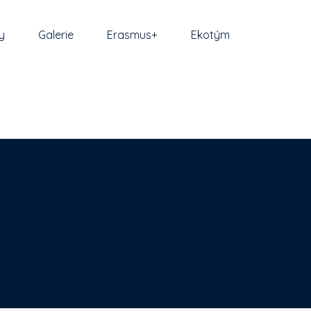
y
Galerie
Erasmus+
Ekotým