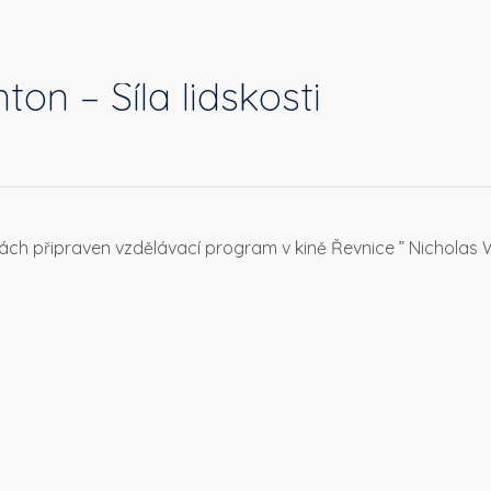
on – Síla lidskosti
řídách připraven vzdělávací program v kině Řevnice ” Nicholas Wi