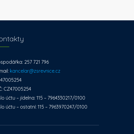
ontakty
spodářka: 257 721 796
mail:
kancelar@zsrevnice.cz
: 47005254
Č: CZ47005254
slo účtu – jídelna: 115 – 7964330217/0100
slo účtu – ostatní: 115 – 7963970247/0100