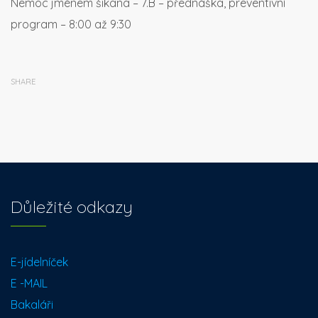
Nemoc jménem šikana – 7.B – přednáška, preventivní
program – 8:00 až 9:30
SHARE
Důležité odkazy
E-jídelníček
E -MAIL
Bakaláři