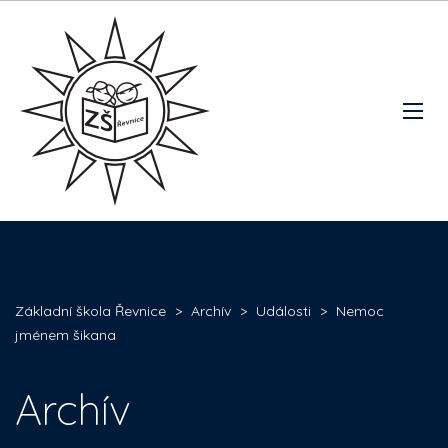
Základní škola Řevnice
>
Archív
>
Události
>
Nemoc
jménem šikana
Archív