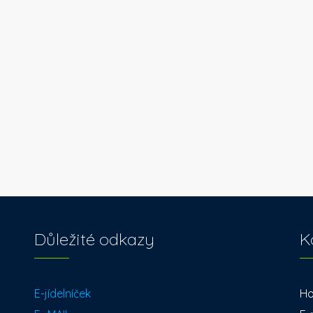
Důležité odkazy
K
E-jídelníček
Ho