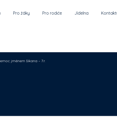
a
Pro žáky
Pro rodiče
Jídelna
Kontakt
emoc jménem šikana – 7.r.