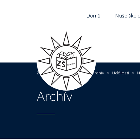
Domů
Naše škol
Základní škola Řevnice
>
Archív
>
Události
>
N
Archív