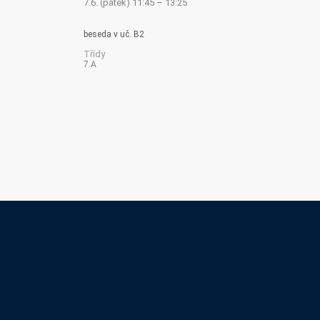
7.6. (pátek) 11:45 – 13:25
beseda v uč. B2
Třídy
7.A