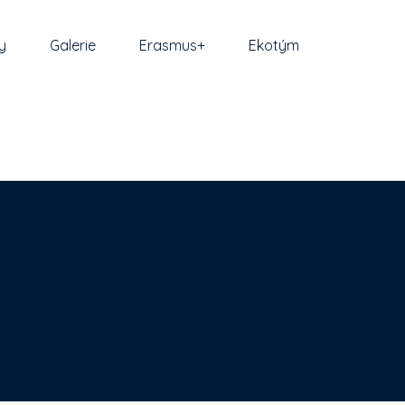
y
Galerie
Erasmus+
Ekotým