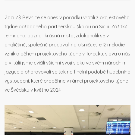
Žáci ZŠ Řevnice se dnes v pořádku vrátili z projektového
týdne pořádaného partnerskou školou na Sicílii. Zážitků
je mnoho, poznali krásná místa, zdokonalili se v
angličtině, společně pracovali na písničce, jejíž melodie
vznikla během projektového týdne v Turecku, slova u nás
a v Itálii jsme cvičili všichni svoji sloku ve svém národním
jazyce a připravovali se tak na finální podobě hudebního
vystoupení, které proběhne v rámci projektového týdne
ve Švédsku v květnu 2024