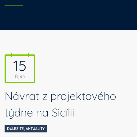
15
Říjen
Návrat z projektového
týdne na Sicílii
DŮLEŽITÉ
,
AKTUALITY