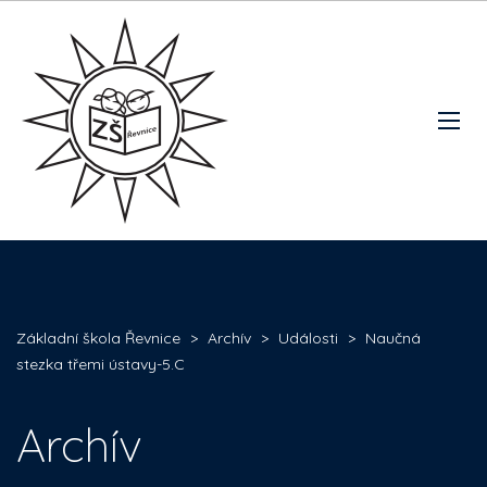
Základní škola Řevnice
>
Archív
>
Události
>
Naučná
stezka třemi ústavy-5.C
Archív