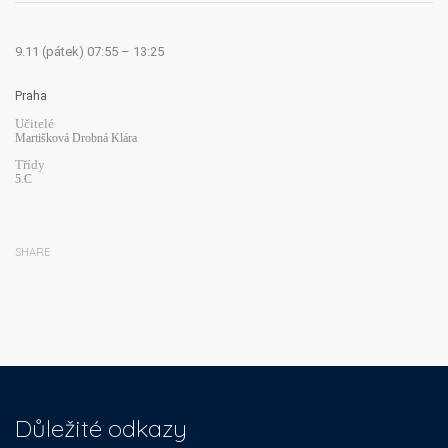
9.11 (pátek) 07:55 – 13:25
Praha
Učitelé
Martišková Drobná Klára
Třídy
5.C
SHARE
Důležité odkazy