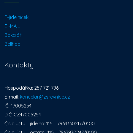
E-jídelníček
E -MAIL
Bakaláři
Bellhop
Kontakty
Hospodářka: 257 721 796
E-mail:
kancelar@zsrevnice.cz
IČ: 47005254
DIČ: CZ47005254
Číslo účtu – jídelna: 115 – 7964330217/0100
Číslo účtu – ostatní: 115 – 7963970247/0100