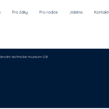
a
Pro žáky
Pro rodiče
Jídelna
Kontakt
árodní technické muzeum-2.B