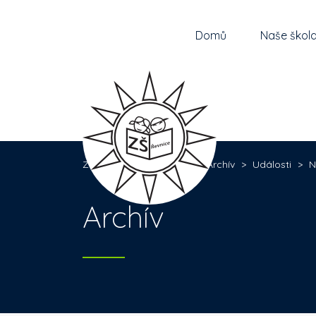
Domů
Naše škol
Základní škola Řevnice
>
Archív
>
Události
>
N
Archív