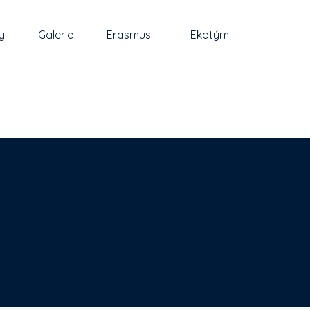
y
Galerie
Erasmus+
Ekotým