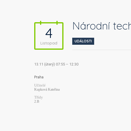
Národní tec
4
UDÁLOSTI
Listopad
13.11 (úterý) 07:55 – 12:30
Praha
Učitelé
Kupková Kateřina
Třídy
2.B