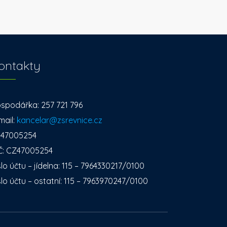
ontakty
spodářka: 257 721 796
mail:
kancelar@zsrevnice.cz
: 47005254
Č: CZ47005254
slo účtu – jídelna: 115 – 7964330217/0100
slo účtu – ostatní: 115 – 7963970247/0100