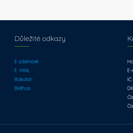
Důležité odkazy
K
E-jídelníček
Ho
E -MAIL
E-
Bakaláři
IČ
Bellhop
DI
Čí
Čí