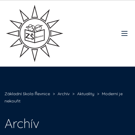
Základní škola Řevnice
>
Archív
>
Aktuality
>
Moderní je
nekouřit
Archív