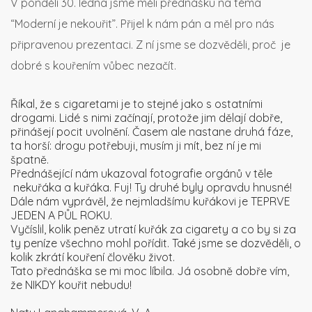
V pondělí 30. ledna jsme měli přednášku na téma
“Moderní je nekouřit”. Přijel k nám pán a měl pro nás
připravenou prezentaci. Z ní jsme se dozvěděli, proč je
dobré s kouřením vůbec nezačít.
Říkal, že s cigaretami je to stejné jako s ostatními
drogami. Lidé s nimi začínají, protože jim dělají dobře,
přinášejí pocit uvolnění. Časem ale nastane druhá fáze,
ta horší: drogu potřebuji, musím ji mít, bez ní je mi
špatně.
Přednášející nám ukazoval fotografie orgánů v těle
nekuřáka a kuřáka. Fuj! Ty druhé byly opravdu hnusné!
Dále nám vyprávěl, že nejmladšímu kuřákovi je TEPRVE
JEDEN A PŮL ROKU.
Vyčíslil, kolik peněz utratí kuřák za cigarety a co by si za
ty peníze všechno mohl pořídit. Také jsme se dozvěděli, o
kolik zkrátí kouření člověku život.
Tato přednáška se mi moc líbila. Já osobně dobře vím,
že NIKDY kouřit nebudu!