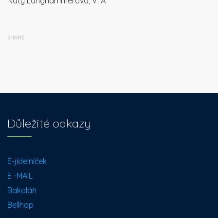
Naty Langhammerová, V. A
SHARE
Důležité odkazy
E-jídelníček
E -MAIL
Bakaláři
Bellhop