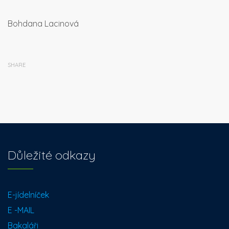
Bohdana Lacinová
SHARE
Důležité odkazy
E-jídelníček
E -MAIL
Bakaláři