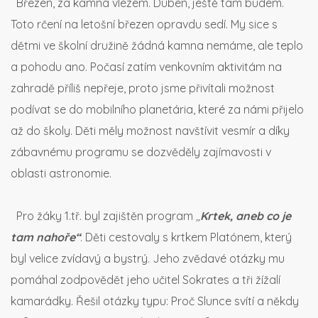
Březen, za kamna vlezem. Duben, ještě tam budem.
Toto rčení na letošní březen opravdu sedí. My sice s
dětmi ve školní družině žádná kamna nemáme, ale teplo
a pohodu ano. Počasí zatím venkovním aktivitám na
zahradě příliš nepřeje, proto jsme přivítali možnost
podívat se do mobilního planetária, které za námi přijelo
až do školy. Děti měly možnost navštívit vesmír a díky
zábavnému programu se dozvěděly zajímavosti v
oblasti astronomie.
Pro žáky 1.tř. byl zajištěn program
,,
Krtek, aneb co je
tam nahoře“
. Děti cestovaly s krtkem Platónem, který
byl velice zvídavý a bystrý. Jeho zvědavé otázky mu
pomáhal zodpovědět jeho učitel Sokrates a tři žížalí
kamarádky. Řešil otázky typu: Proč Slunce svítí a někdy