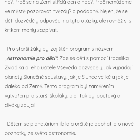
ne?, Proč se na Zemi střídá den a noc?, Proč nemůžeme
ve městě pozorovat hvězdy? a podobně. Nejen, že se
děti dozvěděly odpovědi na tyto otázky, ale rovněž si s
krtkem mohly zazpívat.
Pro starší žáky byl zajištěn program s názvem
,,
Astronomie pro děti“
. Zde se děti s pomocí trpaslíka
Zvídálka a jeho učitele Vševěda dozvěděly, jak vypadají
planety Slunečné soustavy, jak je Slunce veliké a jak je
daleko od Země. Tento program byl zaměřením
vytvořen pro starší školáky, ale i tak byl poutavý a
diváky zaujal.
Dětem se planetárium líbilo a určitě je obohatilo o nové
poznatky ze světa astronomie.