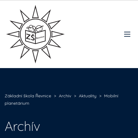
Základní škola Řevnice
>
Archív
>
Aktuality
>
Mobilní
planetárium
Archív