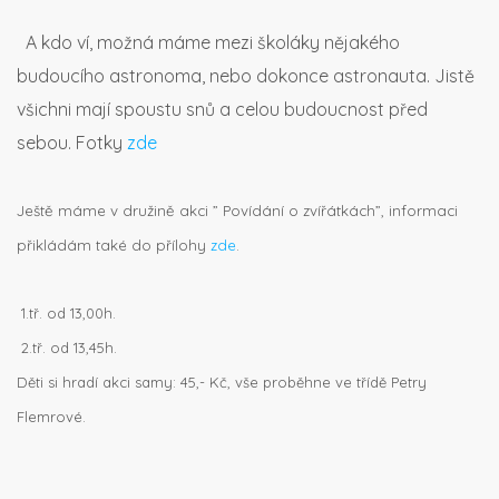
A kdo ví, možná máme mezi školáky nějakého
budoucího astronoma, nebo dokonce astronauta. Jistě
všichni mají spoustu snů a celou budoucnost před
sebou. Fotky
zde
Ještě máme v družině akci ” Povídání o zvířátkách”, informaci
přikládám také do přílohy
zde
.
1.tř. od 13,00h.
2.tř. od 13,45h.
Děti si hradí akci samy: 45,- Kč, vše proběhne ve třídě Petry
Flemrové.