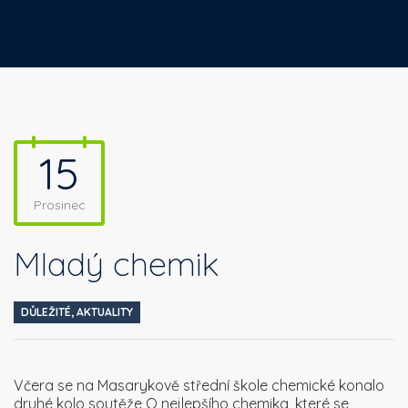
15
Prosinec
Mladý chemik
DŮLEŽITÉ
,
AKTUALITY
Včera se na Masarykově střední škole chemické konalo
druhé kolo soutěže O nejlepšího chemika, které se