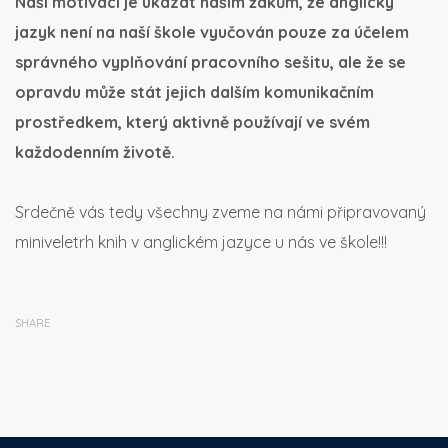
Naší motivací je ukázat našim žákům, že anglický
jazyk není na naší škole vyučován pouze za účelem
správného vyplňování pracovního sešitu, ale že se
opravdu může stát jejich dalším komunikačním
prostředkem, který aktivně používají ve svém
každodenním životě.
Srdečně vás tedy všechny zveme na námi připravovaný
miniveletrh knih v anglickém jazyce u nás ve škole!!!
SHARE