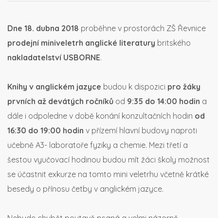
Dne 18. dubna 2018
proběhne v prostorách ZŠ Řevnice
prodejní
miniveletrh anglické literatury
britského
nakladatelství USBORNE
.
Knihy v anglickém jazyce
budou k dispozici
pro žáky
prvních až devátých ročníků
od
9:35 do 14:00
hodin
a
dále i odpoledne v době konání konzultačních hodin
od
16:30 do 19:00 hodin
v přízemí hlavní budovy naproti
učebně A3- laboratoře fyziky a chemie. Mezi třetí a
šestou vyučovací hodinou budou mít žáci školy možnost
se účastnit exkurze na tomto mini veletrhu včetně krátké
besedy o přínosu četby v anglickém jazyce.