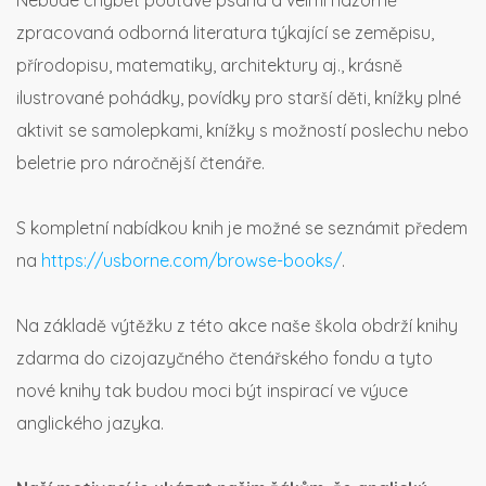
Nebude chybět poutavě psaná a velmi názorně
zpracovaná odborná literatura týkající se zeměpisu,
přírodopisu, matematiky, architektury aj., krásně
ilustrované pohádky, povídky pro starší děti, knížky plné
aktivit se samolepkami, knížky s možností poslechu nebo
beletrie pro náročnější čtenáře.
S kompletní nabídkou knih je možné se seznámit předem
na
https://usborne.com/browse-books/
.
Na základě výtěžku z této akce naše škola obdrží knihy
zdarma do cizojazyčného čtenářského fondu a tyto
nové knihy tak budou moci být inspirací ve výuce
anglického jazyka.