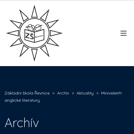
Základní škola Řevnice
>
Archív
>
Aktuality
>
Miniveletrh
anglické literatury
Archív