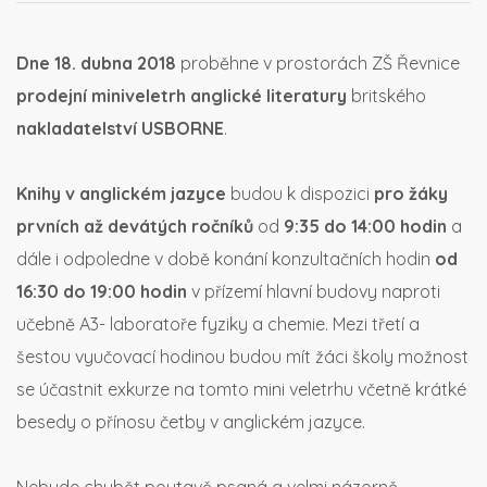
Dne 18. dubna 2018
proběhne v prostorách ZŠ Řevnice
prodejní
miniveletrh anglické literatury
britského
nakladatelství USBORNE
.
Knihy v anglickém jazyce
budou k dispozici
pro žáky
prvních až devátých ročníků
od
9:35 do 14:00
hodin
a
dále i odpoledne v době konání konzultačních hodin
od
16:30 do 19:00 hodin
v přízemí hlavní budovy naproti
učebně A3- laboratoře fyziky a chemie. Mezi třetí a
šestou vyučovací hodinou budou mít žáci školy možnost
se účastnit exkurze na tomto mini veletrhu včetně krátké
besedy o přínosu četby v anglickém jazyce.