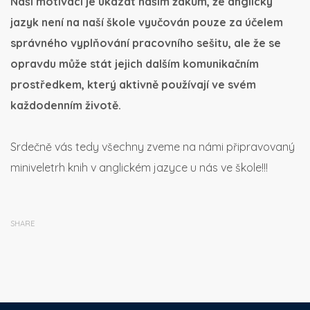
Naší motivací je ukázat našim žákům, že anglický
jazyk není na naší škole vyučován pouze za účelem
správného vyplňování pracovního sešitu, ale že se
opravdu může stát jejich dalším komunikačním
prostředkem, který aktivně používají ve svém
každodenním životě.
Srdečně vás tedy všechny zveme na námi připravovaný
miniveletrh knih v anglickém jazyce u nás ve škole!!!
SHARE