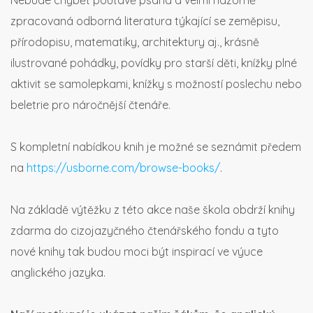
Nebude chybět poutavě psaná a velmi názorně
zpracovaná odborná literatura týkající se zeměpisu,
přírodopisu, matematiky, architektury aj., krásně
ilustrované pohádky, povídky pro starší děti, knížky plné
aktivit se samolepkami, knížky s možností poslechu nebo
beletrie pro náročnější čtenáře.
S kompletní nabídkou knih je možné se seznámit předem
na
https://usborne.com/browse-books/
.
Na základě výtěžku z této akce naše škola obdrží knihy
zdarma do cizojazyčného čtenářského fondu a tyto
nové knihy tak budou moci být inspirací ve výuce
anglického jazyka.