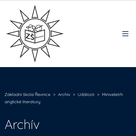
Základní škola Řevnice
>
Archív
>
Události
>
Miniveletrh
anglické literatury
Archív