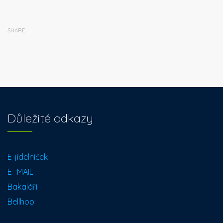
SHARE
Důležité odkazy
E-jídelníček
E -MAIL
Bakaláři
Bellhop