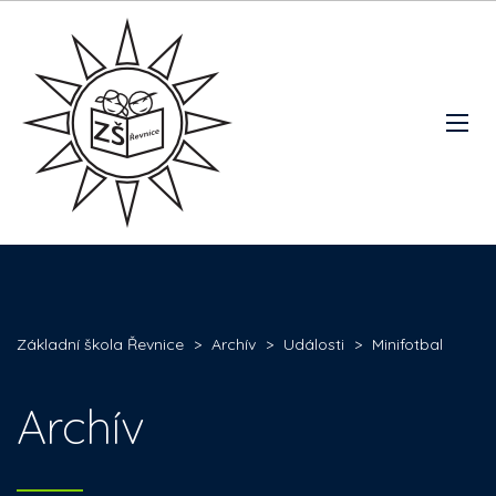
Základní škola Řevnice
>
Archív
>
Události
>
Minifotbal
Archív