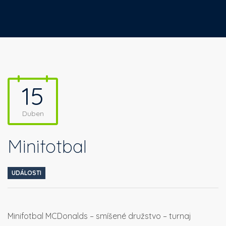
15
Duben
Minifotbal
UDÁLOSTI
Minifotbal MCDonalds – smíšené družstvo – turnaj