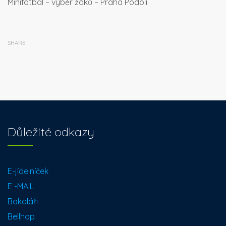
Minifotbal – výběr žáků – Praha Podolí
SHARE
Důležité odkazy
E-jídelníček
E -MAIL
Bakaláři
Bellhop