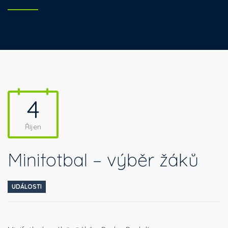
4
Říjen
Minifotbal – výběr žáků
UDÁLOSTI