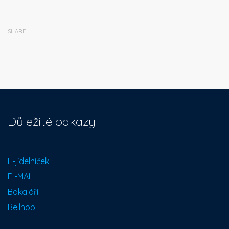
SHARE
Důležité odkazy
E-jídelníček
E -MAIL
Bakaláři
Bellhop