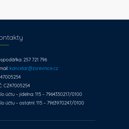
ontakty
spodářka: 257 721 796
mail:
kancelar@zsrevnice.cz
: 47005254
Č: CZ47005254
slo účtu – jídelna: 115 – 7964330217/0100
slo účtu – ostatní: 115 – 7963970247/0100