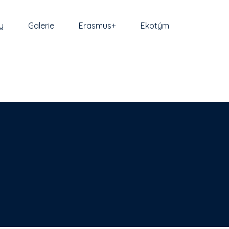
y
Galerie
Erasmus+
Ekotým