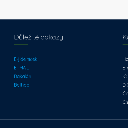
Důležité odkazy
K
E-jídelníček
Ho
E -MAIL
E-
Bakaláři
IČ
Bellhop
DI
Čí
Čí