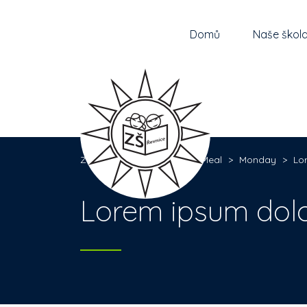
Domů
Naše škol
Základní škola Řevnice
>
Meal
>
Monday
>
Lo
Lorem ipsum dolo