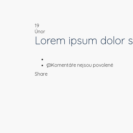
19
Únor
Lorem ipsum dolor s
u
Komentáře nejsou povolené
textu
Share
s
názvem
Lorem
ipsum
dolor
sit
amet