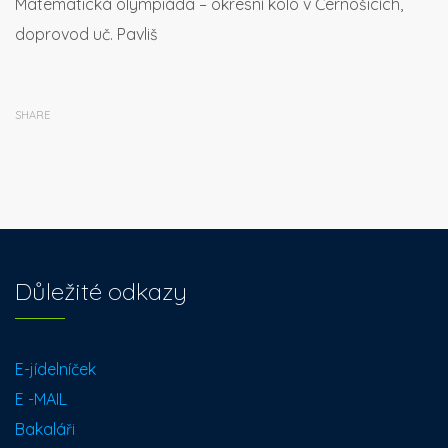
Matematická olympiáda – okresní kolo v Černošicích,
doprovod uč. Pavliš
SHARE
Důležité odkazy
E-jídelníček
E -MAIL
Bakaláři