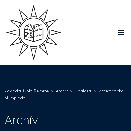
Základní škola Řevnice
>
Archív
>
Události
>
Matematická
olympiáda
Archív