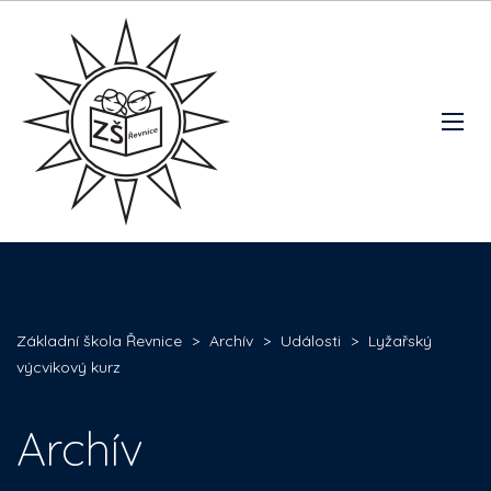
Základní škola Řevnice
>
Archív
>
Události
>
Lyžařský
výcvikový kurz
Archív