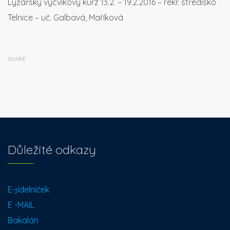
Lyžařský výcvikový kurz 13.2. – 19.2.2016 – rekr. středisko
Telnice – uč. Galbavá, Maříková
SHARE
Důležité odkazy
E-jídelníček
E -MAIL
Bakaláři