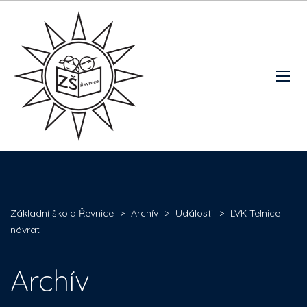
Základní škola Řevnice
>
Archív
>
Události
>
LVK Telnice –
návrat
Archív