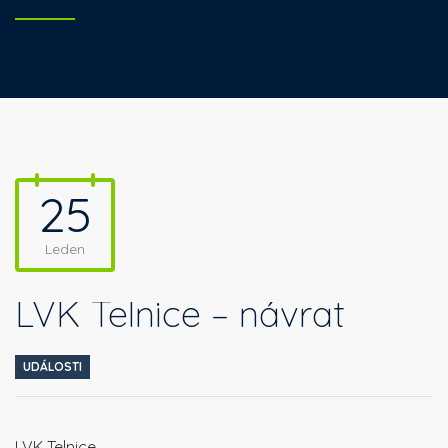
25
Leden
LVK Telnice – návrat
UDÁLOSTI
LVK Telnice