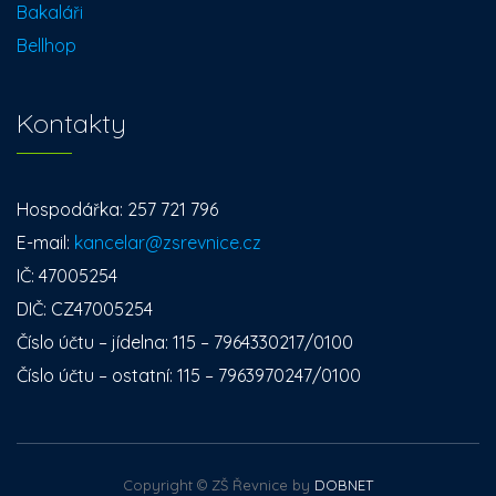
Bakaláři
Bellhop
Kontakty
Hospodářka: 257 721 796
E-mail:
kancelar@zsrevnice.cz
IČ: 47005254
DIČ: CZ47005254
Číslo účtu – jídelna: 115 – 7964330217/0100
Číslo účtu – ostatní: 115 – 7963970247/0100
Copyright © ZŠ Řevnice by
DOBNET