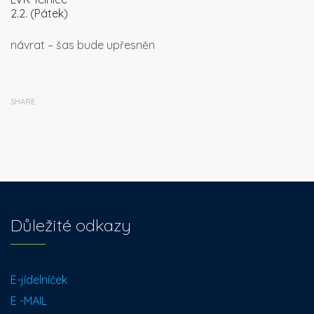
2.2. (Pátek)
návrat – šas bude upřesněn
SHARE
Důležité odkazy
E-jídelníček
E -MAIL