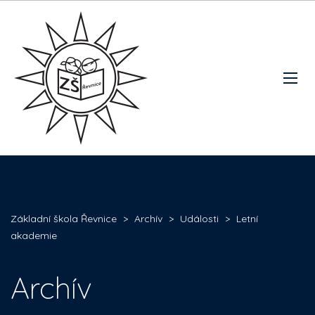
Základní škola Řevnice
>
Archív
>
Události
>
Letní
akademie
Archív