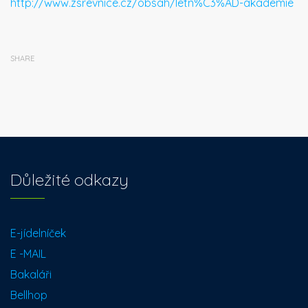
http://www.zsrevnice.cz/obsah/letn%C3%AD-akademie
SHARE
Důležité odkazy
E-jídelníček
E -MAIL
Bakaláři
Bellhop