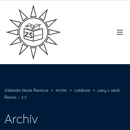
Základní škola Řevnice
>
Archív
>
Události
>
Lesy v okolí
Řevnic – 2.C
Archív