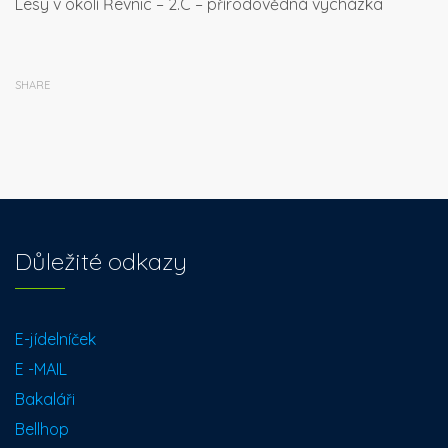
Lesy v okolí Řevnic – 2.C – přírodovědná vycházka
SHARE
Důležité odkazy
E-jídelníček
E -MAIL
Bakaláři
Bellhop