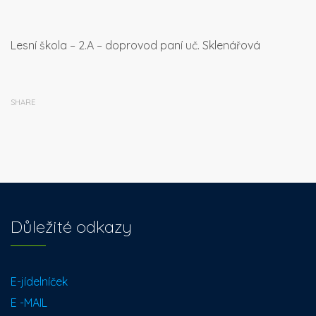
Lesní škola – 2.A – doprovod paní uč. Sklenářová
SHARE
Důležité odkazy
E-jídelníček
E -MAIL