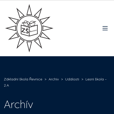
Základní škola Řevnice
>
Archív
>
Události
>
Lesní škola –
2.A
Archív