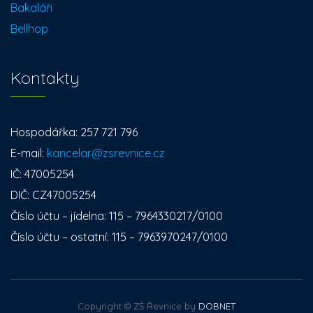
Bakaláři
Bellhop
Kontakty
Hospodářka: 257 721 796
E-mail:
kancelar@zsrevnice.cz
IČ: 47005254
DIČ: CZ47005254
Číslo účtu – jídelna: 115 – 7964330217/0100
Číslo účtu – ostatní: 115 – 7963970247/0100
Copyright © ZŠ Řevnice by
DOBNET