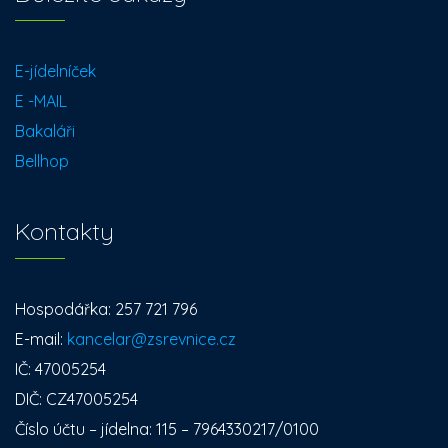
E-jídelníček
E -MAIL
Bakaláři
Bellhop
Kontakty
Hospodářka: 257 721 796
E-mail:
kancelar@zsrevnice.cz
IČ: 47005254
DIČ: CZ47005254
Číslo účtu – jídelna: 115 – 7964330217/0100