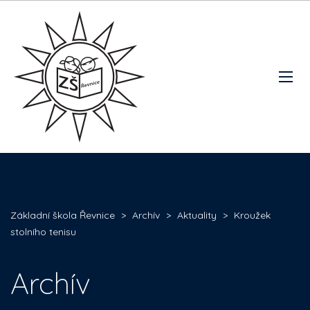
Základní škola Řevnice
>
Archív
>
Aktuality
>
Kroužek
stolního tenisu
Archív