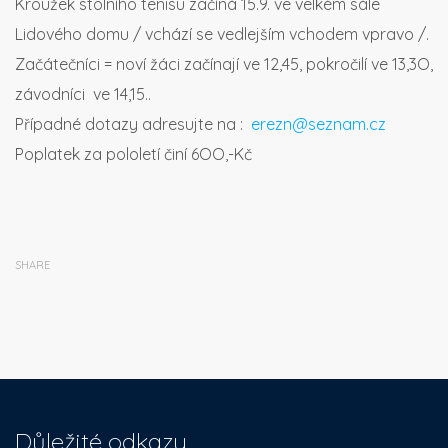
Kroužek stolního tenisu začíná 15.9. ve velkém sále
Lidového domu / vchází se vedlejším vchodem vpravo /.
Začátečníci = noví žáci začínají ve 12,45, pokročilí ve 13,3O,
závodníci ve 14,15..
Případné dotazy adresujte na :
erezn@seznam.cz
Poplatek za pololetí činí 6OO,-Kč
SHARE
Důležité odkazy