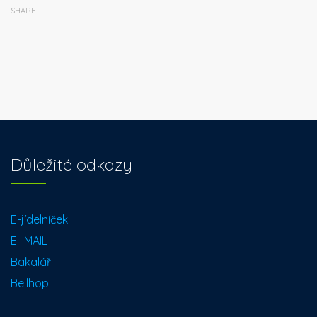
SHARE
Důležité odkazy
E-jídelníček
E -MAIL
Bakaláři
Bellhop