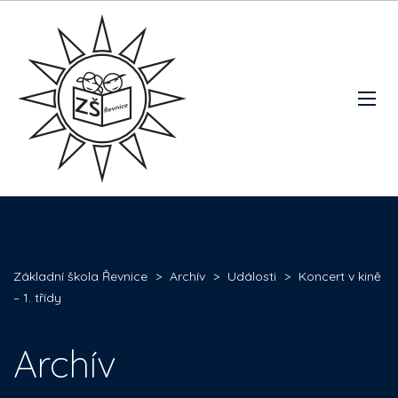
Základní škola Řevnice
>
Archív
>
Události
>
Koncert v kině
– 1. třídy
Archív