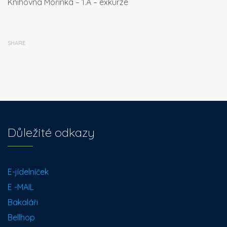
Knihovna Mořinka – 1.A – exkurze
SHARE
Důležité odkazy
E-jídelníček
E -MAIL
Bakaláři
Bellhop