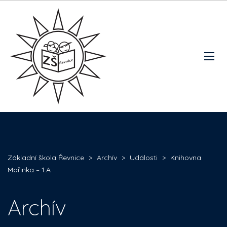
Základní škola Řevnice
>
Archív
>
Události
>
Knihovna
Mořinka – 1.A
Archív