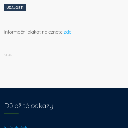
UDÁLOSTI
Informační plakát naleznete
zde
SHARE
Důležité odkazy
E-jídelníček