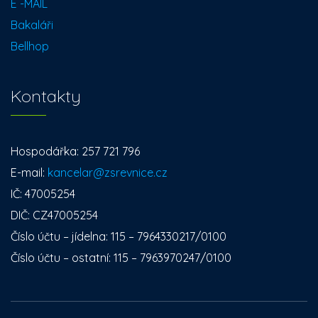
E -MAIL
Bakaláři
Bellhop
Kontakty
Hospodářka: 257 721 796
E-mail:
kancelar@zsrevnice.cz
IČ: 47005254
DIČ: CZ47005254
Číslo účtu – jídelna: 115 – 7964330217/0100
Číslo účtu – ostatní: 115 – 7963970247/0100