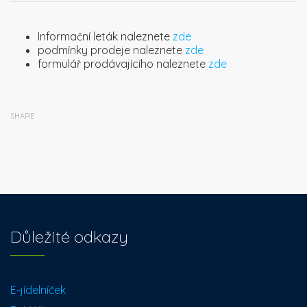
Informační leták naleznete
zde
podmínky prodeje naleznete
zde
formulář prodávajícího naleznete
zde
SHARE
Důležité odkazy
E-jídelníček