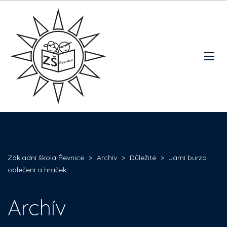
Základní škola Řevnice
>
Archív
>
Důležité
>
Jarní burza
oblečení a hraček
Archív