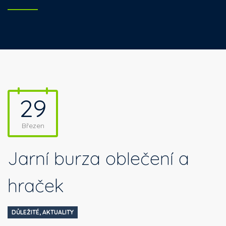
29
Březen
Jarní burza oblečení a
hraček
DŮLEŽITÉ
,
AKTUALITY