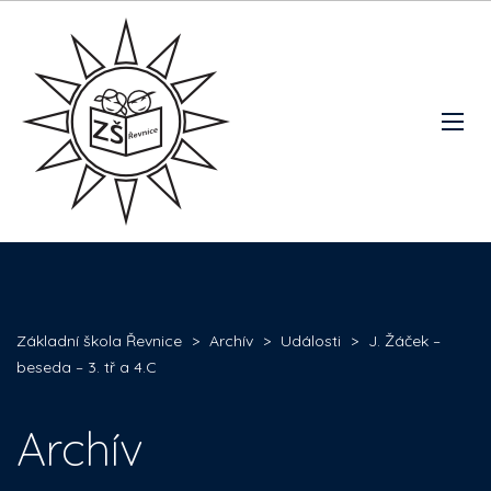
Základní škola Řevnice
>
Archív
>
Události
>
J. Žáček –
beseda – 3. tř a 4.C
Archív