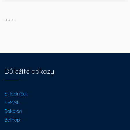
SHARE
Důležité odkazy
E-jídelníček
E -MAIL
Bakaláři
Bellhop