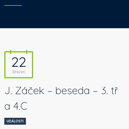
22
Březen
J. Žáček – beseda – 3. tř
a 4.C
UDÁLOSTI