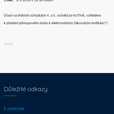
5.ABC
6.9.2018 v 16.30 hodin.
Účast na třídních schůzkách 4. a 5. ročníků je NUTNÁ, vzhledem
k předání přístupového kódu k elektronickým žákovským knížkám!!!
SHARE
Důležité odkazy
E-jídelníček