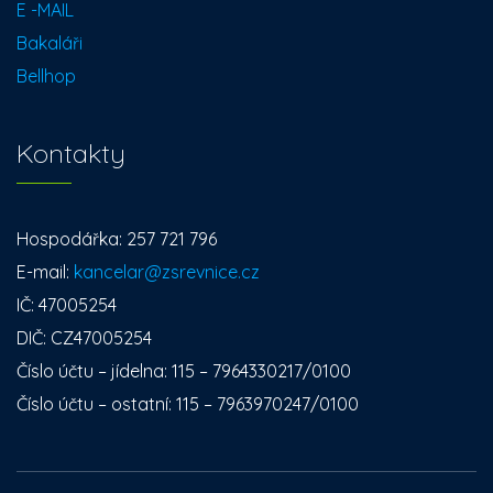
E -MAIL
Bakaláři
Bellhop
Kontakty
Hospodářka: 257 721 796
E-mail:
kancelar@zsrevnice.cz
IČ: 47005254
DIČ: CZ47005254
Číslo účtu – jídelna: 115 – 7964330217/0100
Číslo účtu – ostatní: 115 – 7963970247/0100