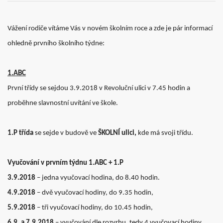
Vážení rodiče vítáme Vás v novém školním roce a zde je pár informací
ohledně prvního školního týdne:
1.ABC
První třídy se sejdou 3.9.2018 v Revoluční ulici v 7.45 hodin a
proběhne slavnostní uvítání ve škole.
1.P třída
se sejde v budově ve
ŠKOLNÍ ulici,
kde má svoji třídu.
Vyučování v prvním týdnu 1.ABC + 1.P
3.9.2018
– jedna vyučovací hodina, do 8.40 hodin.
4.9.2018
– dvě vyučovací hodiny, do 9.35 hodin,
5.9.2018
– tři vyučovací hodiny, do 10.45 hodin,
6.9. a 7.9.2018
– vyučování dle rozvrhu, tedy 4 vyučovací hodiny,