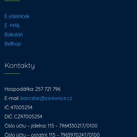
E-jídelníček
E -MAIL
Bakaláři
Bellhop
Kontakty
Hospodářka: 257 721 796
E-mail:
kancelar@zsrevnice.cz
IČ: 47005254
DIČ: CZ47005254
Číslo účtu – jídelna: 115 – 7964330217/0100
Číslo účtu – ostatní: 115 – 7963970247/0100