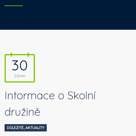
30
Srpen
Informace o Školní
družině
DŮLEŽITÉ
,
AKTUALITY