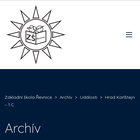
Základní škola Řevnice
>
Archív
>
Události
>
Hrad Karlštejn
– 1.C
Archív