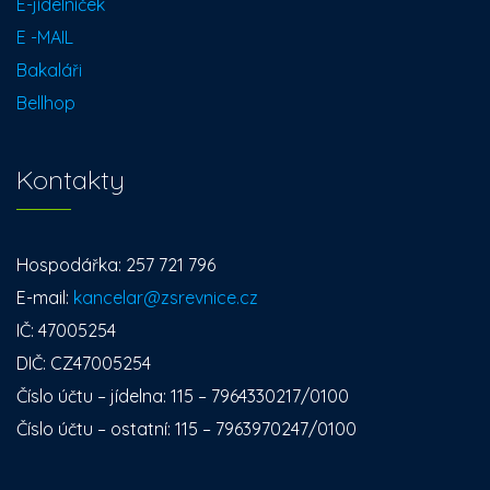
E-jídelníček
E -MAIL
Bakaláři
Bellhop
Kontakty
Hospodářka: 257 721 796
E-mail:
kancelar@zsrevnice.cz
IČ: 47005254
DIČ: CZ47005254
Číslo účtu – jídelna: 115 – 7964330217/0100
Číslo účtu – ostatní: 115 – 7963970247/0100