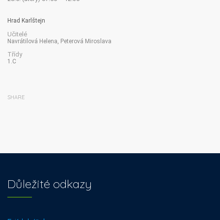
Hrad Karlštejn
Učitelé
Navrátilová Helena, Peterová Miroslava
Třídy
1.C
SHARE
Důležité odkazy