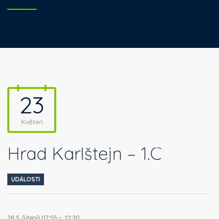
23
Květen
Hrad Karlštejn – 1.C
UDÁLOSTI
28.5. (úterý) 07:55 – 12:30