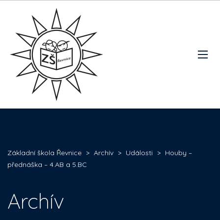
Základní škola Řevnice
>
Archív
>
Události
>
Houby –
přednáška – 4.AB a 5.BC
Archív