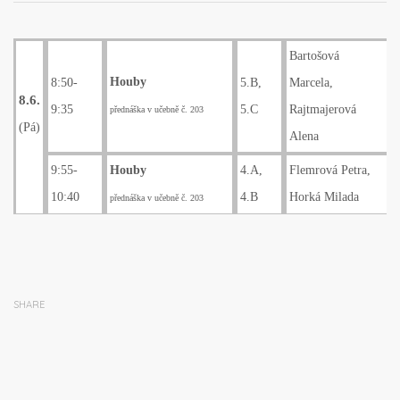
Bartošová
Houby
8:50-
5.B,
Marcela,
8.6.
9:35
5.C
Rajtmajerová
přednáška v učebně č. 203
(Pá)
Alena
9:55-
Houby
4.A,
Flemrová Petra,
10:40
4.B
Horká Milada
přednáška v učebně č. 203
SHARE