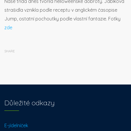
Naše třída dnes tvořila helloweenské dobroty. Jablková
strašidla vznikla podle receptu v anglickém časopise
Jump, ostatní pochoutky podle vlastní fantazie. Fotky
zde
SHARE
Důležité odkazy
E-jídelníček