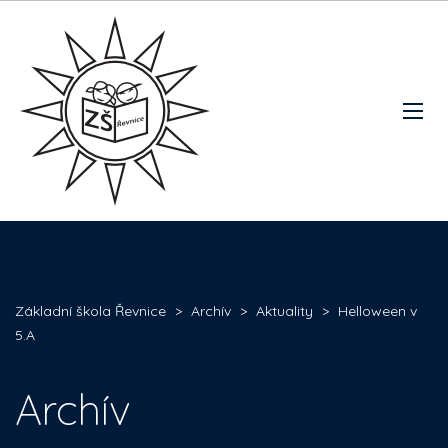
Základní škola Řevnice
>
Archív
>
Aktuality
>
Helloween v
5.A
Archív