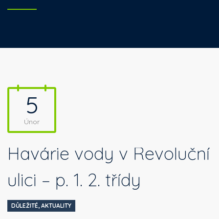
5
Únor
Havárie vody v Revoluční
ulici – p. 1. 2. třídy
DŮLEŽITÉ
,
AKTUALITY