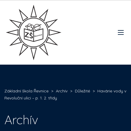
Základní škola Řevnice
>
Archív
>
Důležité
>
Havárie vody v
Revoluční ulici – p. 1. 2. třídy
Archív