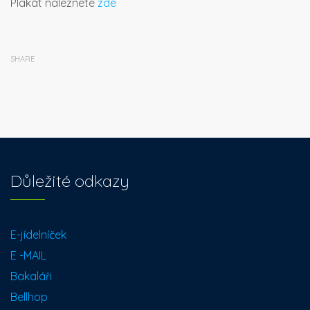
Plakát naleznete
zde
SHARE
Důležité odkazy
E-jídelníček
E -MAIL
Bakaláři
Bellhop