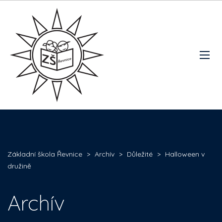
Základní škola Řevnice
>
Archív
>
Důležité
>
Halloween v
družině
Archív