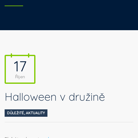
17
Říjen
Halloween v družině
DŮLEŽITÉ
,
AKTUALITY