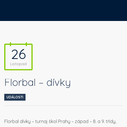
26
Listopad
Florbal – dívky
UDÁLOSTI
Florbal dívky – turnaj škol Prahy – západ – 8. a 9. třídy,