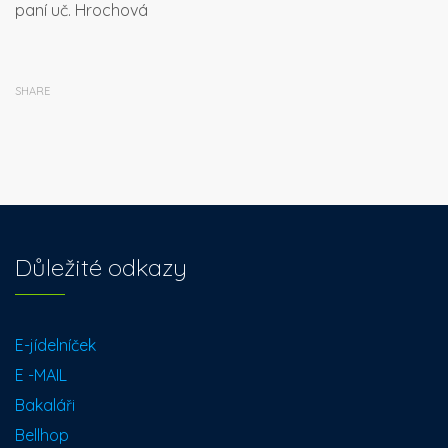
paní uč. Hrochová
SHARE
Důležité odkazy
E-jídelníček
E -MAIL
Bakaláři
Bellhop