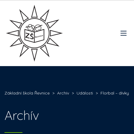
Základní škola Řevnice
>
Archív
>
Události
>
Florbal – dívky
Archív