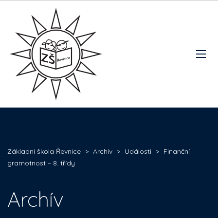
Základní škola Řevnice
>
Archív
>
Události
>
Finanční
gramotnost – 8. třídy
Archív