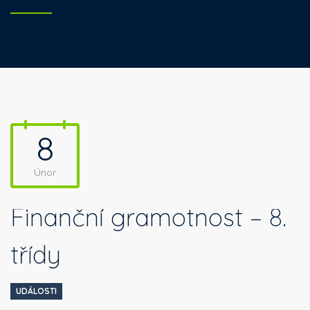
8
Únor
Finanční gramotnost – 8.
třídy
UDÁLOSTI