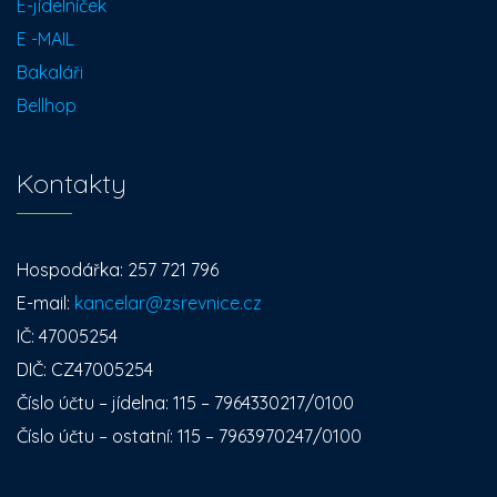
E-jídelníček
E -MAIL
Bakaláři
Bellhop
Kontakty
Hospodářka: 257 721 796
E-mail:
kancelar@zsrevnice.cz
IČ: 47005254
DIČ: CZ47005254
Číslo účtu – jídelna: 115 – 7964330217/0100
Číslo účtu – ostatní: 115 – 7963970247/0100