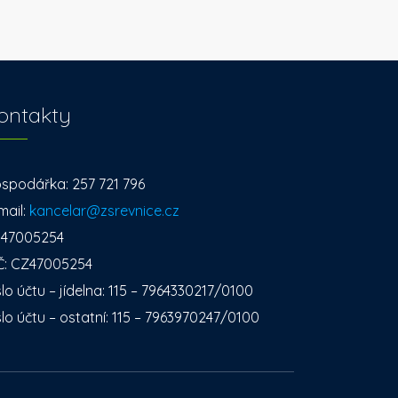
ontakty
spodářka: 257 721 796
mail:
kancelar@zsrevnice.cz
: 47005254
Č: CZ47005254
slo účtu – jídelna: 115 – 7964330217/0100
slo účtu – ostatní: 115 – 7963970247/0100