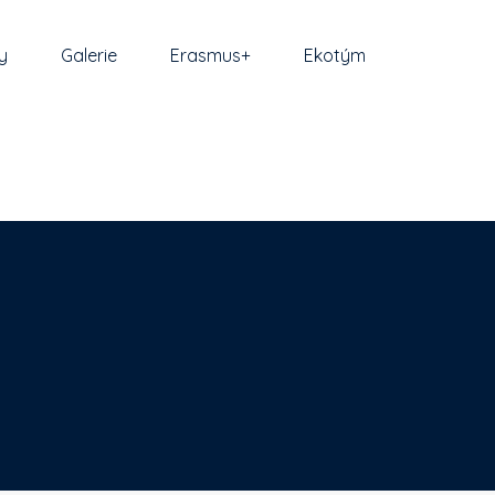
y
Galerie
Erasmus+
Ekotým