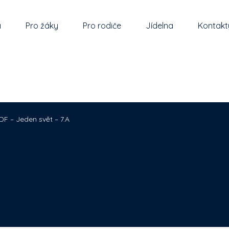
a
Pro žáky
Pro rodiče
Jídelna
Kontakt
DF – Jeden svět – 7.A