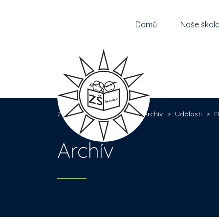
Domů
Naše škol
Základní škola Řevnice
>
Archív
>
Události
>
F
Archív