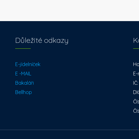
Důležité odkazy
K
E-jídelníček
Ho
E -MAIL
E-
Bakaláři
IČ
Bellhop
DI
Čí
Čí