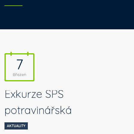
7
Březen
Exkurze SPŠ
potravinářská
AKTUALITY