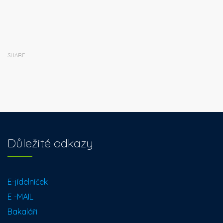
SHARE
Důležité odkazy
E-jídelníček
E -MAIL
Bakaláři