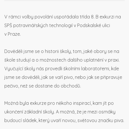
V rámci volby povolání uspořádala třída 8. B exkurzi na
SPŠ potravinářských technologií v Podskalské ulici
v Praze.
Dověděli jsme se o historii školy, tom, jaké obory se na
škole studují a o možnostech dalšího uplatnění v praxi.
Vyučující školy nás provedli školními laboratořemi, kde
jsme se dověděli, jak se vaří pivo, nebo jak se připravuje
pečivo, než se dostane do obchodů.
Možná byla exkurze pro někoho inspirací, kam jít po
ukončení základní školy. A možná, že je mezi osmáky
budoucí sládek, který uvaří novou, světovou značku piva.