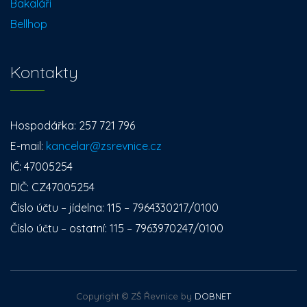
Bakaláři
Bellhop
Kontakty
Hospodářka: 257 721 796
E-mail:
kancelar@zsrevnice.cz
IČ: 47005254
DIČ: CZ47005254
Číslo účtu – jídelna: 115 – 7964330217/0100
Číslo účtu – ostatní: 115 – 7963970247/0100
Copyright © ZŠ Řevnice by
DOBNET