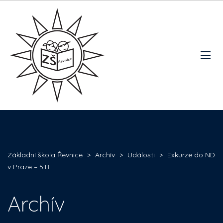
Základní škola Řevnice
>
Archív
>
Události
>
Exkurze do ND
v Praze – 5.B
Archív