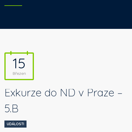
15
Březen
Exkurze do ND v Praze –
5.B
UDÁLOSTI