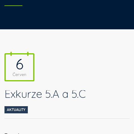
6
Červen
Exkurze 5.A a 5.C
AKTUALITY