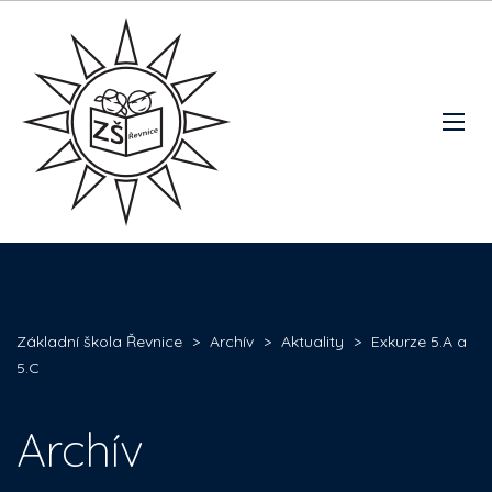
Základní škola Řevnice
>
Archív
>
Aktuality
>
Exkurze 5.A a
5.C
Archív