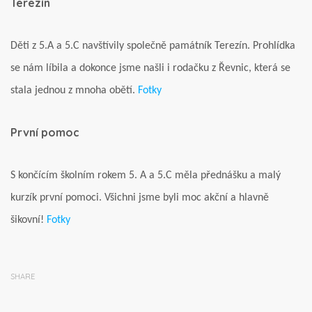
Terezín
Děti z 5.A a 5.C navštívily společně památník Terezín. Prohlídka
se nám líbila a dokonce jsme našli i rodačku z Řevnic, která se
stala jednou z mnoha obětí.
Fotky
První pomoc
S končícím školním rokem 5. A a 5.C měla přednášku a malý
kurzík první pomoci. Všichni jsme byli moc akční a hlavně
šikovní!
Fotky
SHARE