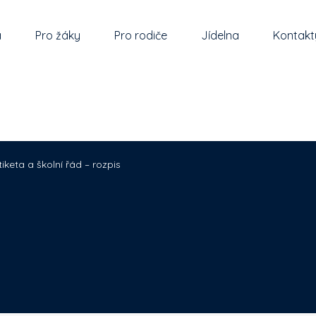
a
Pro žáky
Pro rodiče
Jídelna
Kontakt
tiketa a školní řád – rozpis