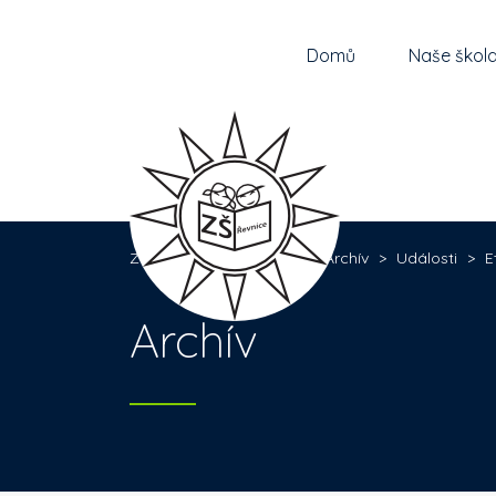
Domů
Naše škol
Základní škola Řevnice
>
Archív
>
Události
>
E
Archív