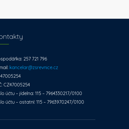
ontakty
spodářka: 257 721 796
mail:
kancelar@zsrevnice.cz
: 47005254
Č: CZ47005254
slo účtu – jídelna: 115 – 7964330217/0100
slo účtu – ostatní: 115 – 7963970247/0100