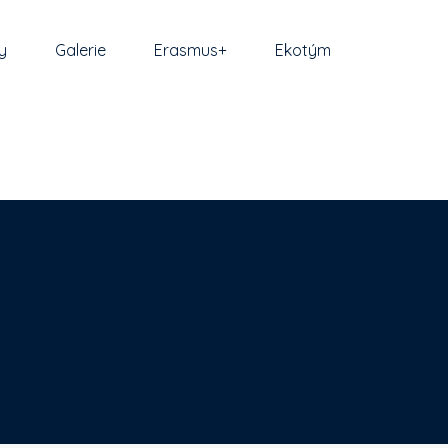
y
Galerie
Erasmus+
Ekotým