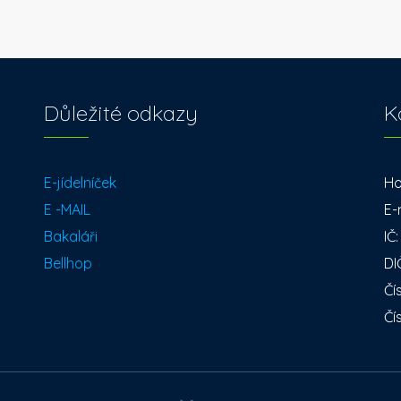
Důležité odkazy
K
E-jídelníček
Ho
E -MAIL
E-
Bakaláři
IČ
Bellhop
DI
Čí
Čí