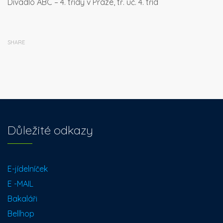
Divadlo ABC – 4. třídy v Praze, tř. uč. 4. tříd
SHARE
Důležité odkazy
E-jídelníček
E -MAIL
Bakaláři
Bellhop