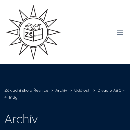
Základní škola Řevnice
>
Archív
>
Události
>
Divadlo ABC –
4. třídy
Archív