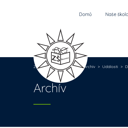
Domů
Naše škol
Základní škola Řevnice
>
Archív
>
Události
>
D
Archív