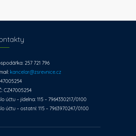
ontakty
spodářka: 257 721 796
mail:
kancelar@zsrevnice.cz
: 47005254
Č: CZ47005254
slo účtu – jídelna: 115 – 7964330217/0100
slo účtu – ostatní: 115 – 7963970247/0100