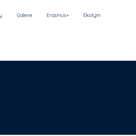
y
Galerie
Erasmus+
Ekotým