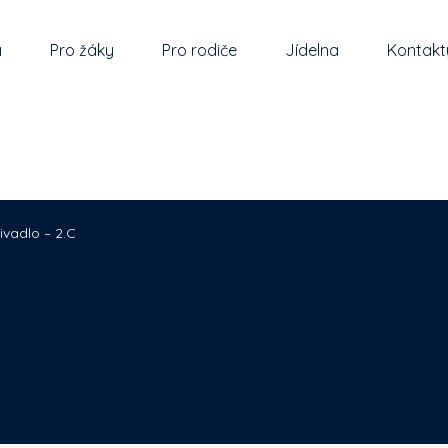
a
Pro žáky
Pro rodiče
Jídelna
Kontakt
ivadlo – 2.C