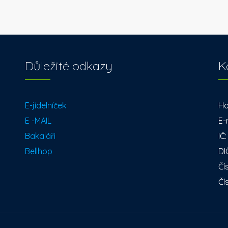
Důležité odkazy
K
E-jídelníček
Ho
E -MAIL
E-
Bakaláři
IČ
Bellhop
DI
Čí
Čí