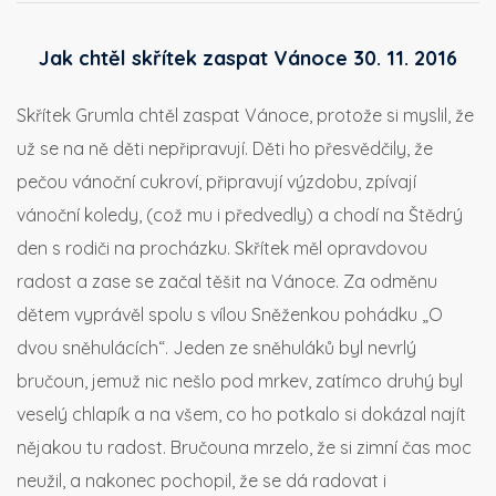
Jak chtěl skřítek zaspat Vánoce 30. 11. 2016
Skřítek Grumla chtěl zaspat Vánoce, protože si myslil, že
už se na ně děti nepřipravují. Děti ho přesvědčily, že
pečou vánoční cukroví, připravují výzdobu, zpívají
vánoční koledy, (což mu i předvedly) a chodí na Štědrý
den s rodiči na procházku. Skřítek měl opravdovou
radost a zase se začal těšit na Vánoce. Za odměnu
dětem vyprávěl spolu s vílou Sněženkou pohádku „O
dvou sněhulácích“. Jeden ze sněhuláků byl nevrlý
bručoun, jemuž nic nešlo pod mrkev, zatímco druhý byl
veselý chlapík a na všem, co ho potkalo si dokázal najít
nějakou tu radost. Bručouna mrzelo, že si zimní čas moc
neužil, a nakonec pochopil, že se dá radovat i