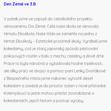
Den Země ve 3.B
V pátek jsme se zapojili do celoškolního projektu
věnovanému Dni Země. Celá naše škola se věnovala
tématu Ekoškola. Naše třída se zaměřila na jedno z
témat Ekoškoly – Estetické prostředí školy. Vyráběli jsme
kokedamy, což je starý japonský způsob pěstování
pokojových rostlin v balu z mechu, rašeliny a jílové drtě.
Práce to byla náročná a vyžadovala hodně trpělivosti,
ale díky práci ve dvojici a pomoci paní Lenky Dvořákové
z Bezpečného místa jsme nakonec vytvořili deset
kokedam a zavěsili je do prostor šaten v nové přístavbě.
Kolemjdoucí si ještě mohou přečíst životabásně o
kokedamách, jejich historii a postup výroby.