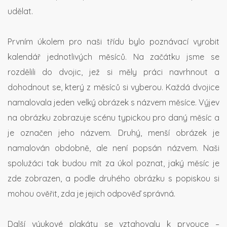
udělat.
Prvním úkolem pro naši třídu bylo poznávací vyrobit
kalendář jednotlivých měsíců. Na začátku jsme se
rozdělili do dvojic, jež si měly práci navrhnout a
dohodnout se, který z měsíců si vyberou. Každá dvojice
namalovala jeden velký obrázek s názvem měsíce. Výjev
na obrázku zobrazuje scénu typickou pro daný měsíc a
je označen jeho názvem. Druhý, menší obrázek je
namalován obdobně, ale není popsán názvem. Naši
spolužáci tak budou mít za úkol poznat, jaký měsíc je
zde zobrazen, a podle druhého obrázku s popiskou si
mohou ověřit, zda je jejich odpověď správná.
Další výukové plakáty se vztahovaly k prvouce –