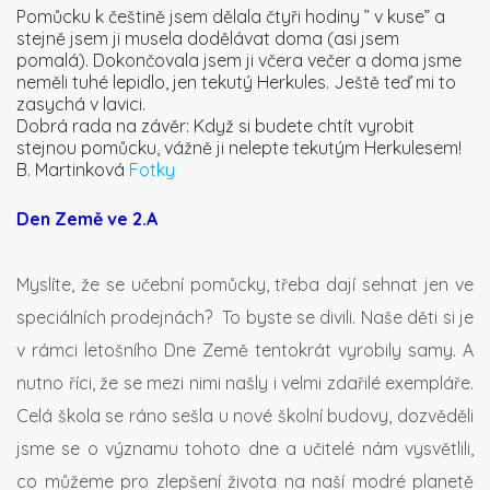
Pomůcku k češtině jsem dělala čtyři hodiny ” v kuse” a
stejně jsem ji musela dodělávat doma (asi jsem
pomalá). Dokončovala jsem ji včera večer a doma jsme
neměli tuhé lepidlo, jen tekutý Herkules. Ještě teď mi to
zasychá v lavici.
Dobrá rada na závěr: Když si budete chtít vyrobit
stejnou pomůcku, vážně ji nelepte tekutým Herkulesem!
B. Martinková
Fotky
Den Země ve 2.A
Myslíte, že se učební pomůcky, třeba dají sehnat jen ve
speciálních prodejnách?
To byste se divili. Naše děti si je
v rámci letošního Dne Země tentokrát vyrobily samy. A
nutno říci, že se mezi nimi našly i velmi zdařilé exempláře.
Celá škola se ráno sešla u nové školní budovy, dozvěděli
jsme se o významu tohoto dne a učitelé nám vysvětlili,
co můžeme pro zlepšení života na naší modré planetě