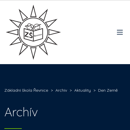
Základní škola Řevnice
>
Archív
>
Aktuality
>
Den Země
Archív