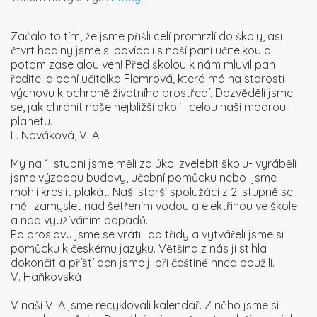
Začalo to tím, že jsme přišli celí promrzlí do školy, asi
čtvrt hodiny jsme si povídali s naší paní učitelkou a
potom zase alou ven! Před školou k nám mluvil pan
ředitel a paní učitelka Flemrová, která má na starosti
výchovu k ochraně životního prostředí. Dozvěděli jsme
se, jak chránit naše nejbližší okolí i celou naši modrou
planetu.
L. Nováková, V. A
My na 1. stupni jsme měli za úkol zvelebit školu- vyráběli
jsme výzdobu budovy, učební pomůcku nebo jsme
mohli kreslit plakát. Naši starší spolužáci z 2. stupně se
měli zamyslet nad šetřením vodou a elektřinou ve škole
a nad využíváním odpadů.
Po proslovu jsme se vrátili do třídy a vytvářeli jsme si
pomůcku k českému jazyku. Většina z nás ji stihla
dokončit a příští den jsme ji při češtině hned použili.
V. Haňkovská
V naší V. A jsme recyklovali kalendář. Z něho jsme si