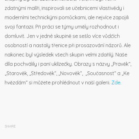
zdatnými malíři, inspirovali se učebnicemi vlastivědy i
moderními technickými pomůckami, ale nejvíce zapojili
svoji fantazii. Při práci se týmy uměly rozhodnout i
domluvit. Jen v jedné skupině se sešlo více vůdčích
osobností a nastaly třenice při prosazování názorů. Ale
nakonec byl výsledek všech skupin velmi zdařilý. Naše
díla pochválily i paní uklízečky. Obrazy s názvy „Pravěk“,
„Starověk, „Středověk“, „Novověk“, „Současnost“ a „Ke
hvězdám“ si můžete prohlédnout v naší galerii.
Zde.
SHARE