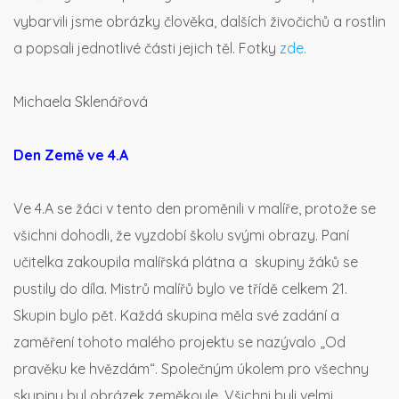
vybarvili jsme obrázky člověka, dalších živočichů a rostlin
a popsali jednotlivé části jejich těl. Fotky
zde.
Michaela Sklenářová
Den Země ve 4.A
Ve 4.A se žáci v tento den proměnili v malíře, protože se
všichni dohodli, že vyzdobí školu svými obrazy. Paní
učitelka zakoupila malířská plátna a skupiny žáků se
pustily do díla. Mistrů malířů bylo ve třídě celkem 21.
Skupin bylo pět. Každá skupina měla své zadání a
zaměření tohoto malého projektu se nazývalo „Od
pravěku ke hvězdám“. Společným úkolem pro všechny
skupiny byl obrázek zeměkoule. Všichni byli velmi