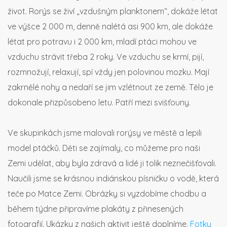
život. Rorýs se živí „vzdušným planktonem“, dokáže létat
ve výšce 2 000 m, denně nalétá asi 900 km, ale dokáže
létat pro potravu i 2 000 km, mladí ptáci mohou ve
vzduchu strávit třeba 2 roky. Ve vzduchu se krmí, pijí,
rozmnožují, relaxují, spí vždy jen polovinou mozku. Mají
zakrnělé nohy a nedaří se jim vzlétnout ze země. Tělo je
dokonale přizpůsobeno letu. Patří mezi svišťouny.
Ve skupinkách jsme malovali rorýsy ve městě a lepili
model ptáčků. Děti se zajímaly, co můžeme pro naši
Zemi udělat, aby byla zdravá a lidé ji tolik neznečišťovali.
Naučili jsme se krásnou indiánskou písničku o vodě, která
teče po Matce Zemi. Obrázky si vyzdobíme chodbu a
během týdne připravíme plakáty z přinesených
fotografií. Ukázky z našich aktivit ještě doplníme.
Fotky