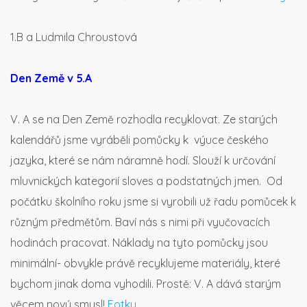
1.B a Ludmila Chroustová
Den Země v 5.A
V. A se na Den Země rozhodla recyklovat. Ze starých
kalendářů jsme vyráběli pomůcky k výuce českého
jazyka, které se nám náramně hodí. Slouží k určování
mluvnických kategorií sloves a podstatných jmen. Od
počátku školního roku jsme si vyrobili už řadu pomůcek k
různým předmětům. Baví nás s nimi při vyučovacích
hodinách pracovat. Náklady na tyto pomůcky jsou
minimální- obvykle právě recyklujeme materiály, které
bychom jinak doma vyhodili. Prostě: V. A dává starým
věcem nový smysl!
Fotky