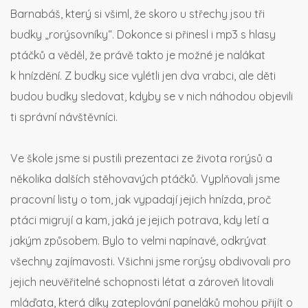
Barnabáš, který si všiml, že skoro u střechy jsou tři
budky „rorýsovníky“. Dokonce si přinesl i mp3 s hlasy
ptáčků a věděl, že právě takto je možné je nalákat
k hnízdění. Z budky sice vylétli jen dva vrabci, ale děti
budou budky sledovat, kdyby se v nich náhodou objevili
ti správní návštěvníci.
Ve škole jsme si pustili prezentaci ze života rorýsů a
několika dalších stěhovavých ptáčků. Vyplňovali jsme
pracovní listy o tom, jak vypadají jejich hnízda, proč
ptáci migrují a kam, jaká je jejich potrava, kdy letí a
jakým způsobem. Bylo to velmi napínavé, odkrývat
všechny zajímavosti. Všichni jsme rorýsy obdivovali pro
jejich neuvěřitelné schopnosti létat a zároveň litovali
mláďata, která díky zateplování paneláků mohou přijít o