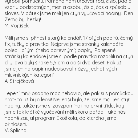
vyrobili pomůcku. Pomáhá nám určovat rod, číslo, pád a
vzor u podstatných jmen a osobu, číslo, čas a způsob u
sloves. V pátek jsme měli jen čtyři vyučovací hodiny. Den
Země byl hezký!
M. Vojtíšek
Měli jsme si přinést starý kalendář, 17 bílých papírů, černý
fix, tužky a pravítko. Nejprve jsme stránky kalendáře
polepili bílými (nebo barevnými) papíry. Polepené
stránky kalendáře jsme si podle pravítka rozdělili na čtyři
díly, dva byly široké 5,5 cm a další dva deset. Pak už
jsme jen na papír nadepisovali názvy jednotlivých
mluvnických kategorií.
A. Strejčková
Lepení mně osobně moc nebavilo, ale pak si s pomůckou
hrát- to už bylo lepší! Nejlepší bylo, že jsme měli jen čtyři
hodiny, takže jsme si zavzpomínali na první třídu, kdy
jsme tak krátké vyučování měli skoro pořád. Také nás
hodně zaujal program Ekoškola, do kterého jsme
přihlášeni.
V. Šplíchal