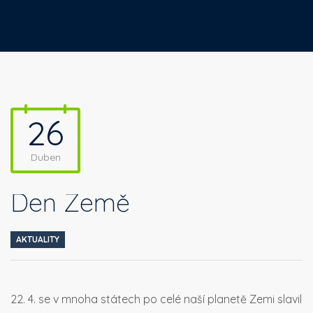
26
Duben
Den Země
AKTUALITY
22. 4. se v mnoha státech po celé naší planetě Zemi slavil