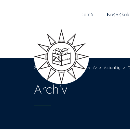
Domů
Naše škol
Základní škola Řevnice
>
Archív
>
Aktuality
>
D
Archív