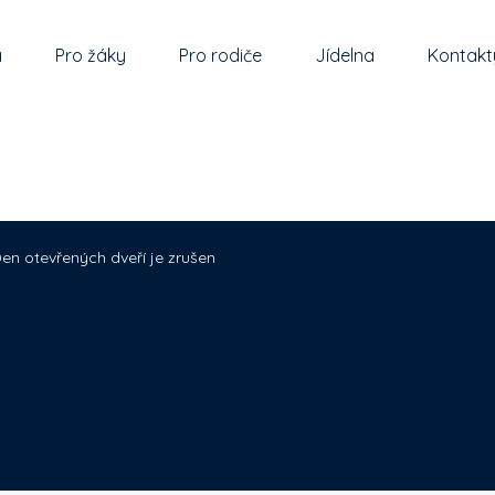
a
Pro žáky
Pro rodiče
Jídelna
Kontakt
en otevřených dveří je zrušen