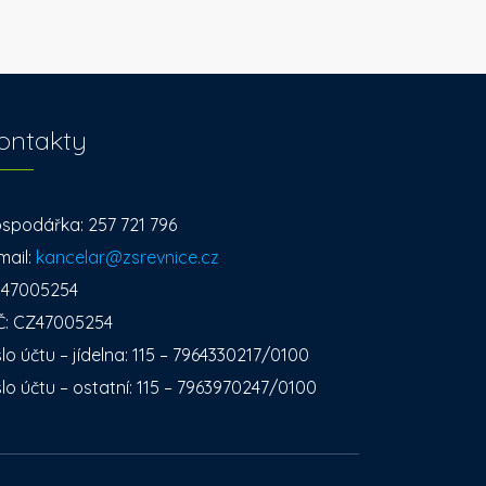
ontakty
spodářka: 257 721 796
mail:
kancelar@zsrevnice.cz
: 47005254
Č: CZ47005254
slo účtu – jídelna: 115 – 7964330217/0100
slo účtu – ostatní: 115 – 7963970247/0100