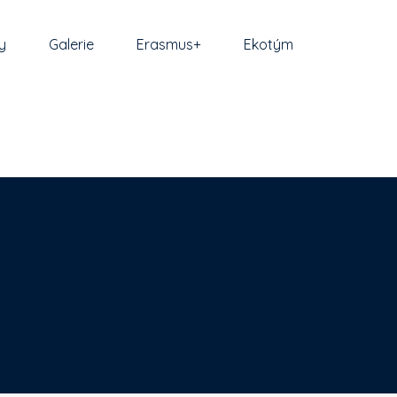
y
Galerie
Erasmus+
Ekotým