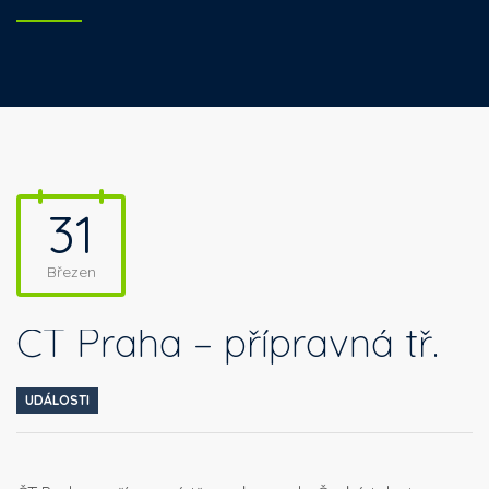
31
Březen
ČT Praha – přípravná tř.
UDÁLOSTI