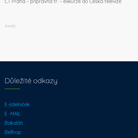
ČT Praha – přípravná tř. – exkurze do Česká televize
SHARE
Důležité odkazy
E-jídelníček
E -MAIL
Bakaláři
Bellhop