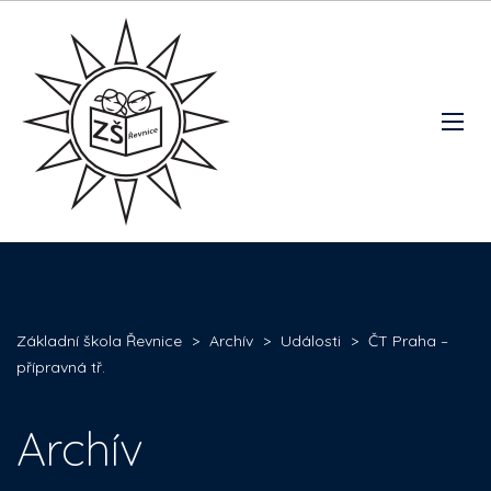
Základní škola Řevnice
>
Archív
>
Události
>
ČT Praha –
přípravná tř.
Archív