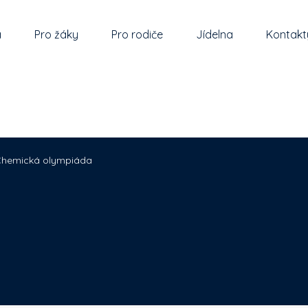
a
Pro žáky
Pro rodiče
Jídelna
Kontakt
hemická olympiáda