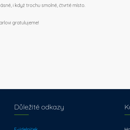
rásné, i když trochu smolné, čtvrté místo.
rlovi gratulujeme!
Důležité odkazy
K
E-jídelníček
Ho