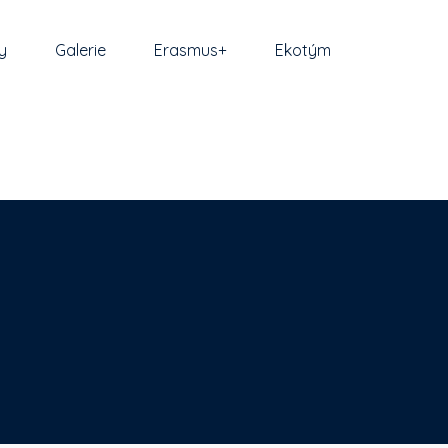
y
Galerie
Erasmus+
Ekotým