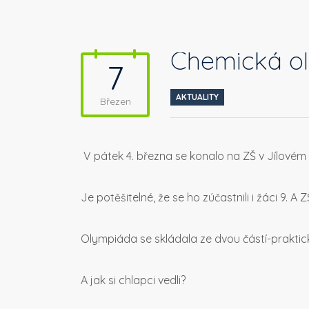
Chemická o
7
AKTUALITY
Březen
V pátek 4. března se konalo na ZŠ v Jílovém
Je potěšitelné, že se ho zúčastnili i žáci 9. A
Olympiáda se skládala ze dvou částí-praktické
A jak si chlapci vedli?