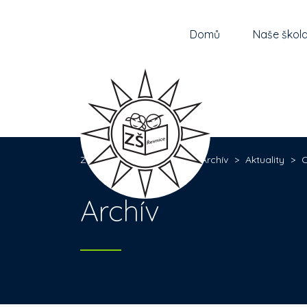
Domů
Naše škol
Základní škola Řevnice
>
Archív
>
Aktuality
>
C
Archív